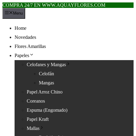
COMPRA 24/7 EN WWW.AQUAYFLORES.COM
Saltar
Menu
al
contenido
Home
Novedades
Flores Amarillas
Papeles
Celofanes y Mangas
Celofán
Mangas
Papel Arroz Chino
Coreanos
Espuma (Engomado)
Papel Kraft
Mallas