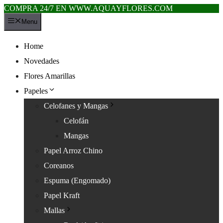
COMPRA 24/7 EN WWW.AQUAYFLORES.COM
Saltar
Menu
al
contenido
Home
Novedades
Flores Amarillas
Papeles
Celofanes y Mangas
Celofán
Mangas
Papel Arroz Chino
Coreanos
Espuma (Engomado)
Papel Kraft
Mallas