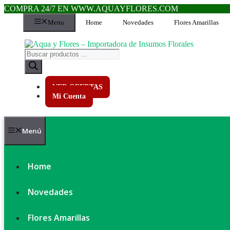
COMPRA 24/7 EN WWW.AQUAYFLORES.COM
Saltar
Menu
Home
Novedades
Flores Amarillas
al
contenido
Búsqueda
de
productos
VER OFERTAS
Mi Cuenta
Menú
Home
Novedades
Flores Amarillas