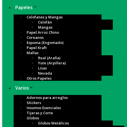
Papeles
Celofanes y Mangas
Celofán
Mangas
Papel Arroz Chino
Coreanos
Espuma (Engomado)
Papel Kraft
Mallas
Real (Araña)
Yute (Arpillera)
Lisas
Nevada
Otros Papeles
Varios
Adornos para arreglos
Stickers
Insumos Esenciales
Tijeras y Corte
Globos
Globos Metálicos