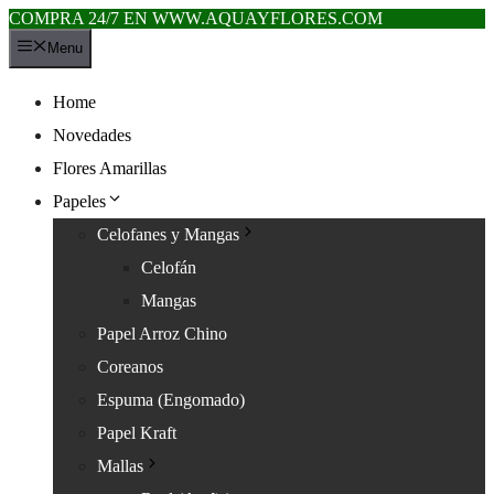
COMPRA 24/7 EN WWW.AQUAYFLORES.COM
Saltar
Menu
al
contenido
Home
Novedades
Flores Amarillas
Papeles
Celofanes y Mangas
Celofán
Mangas
Papel Arroz Chino
Coreanos
Espuma (Engomado)
Papel Kraft
Mallas