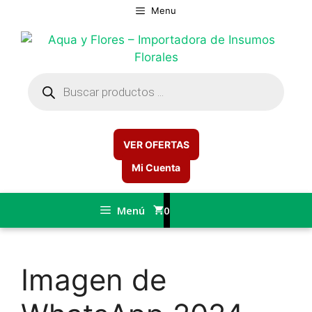
Saltar
Menu
al
contenido
Búsqueda
de
productos
VER OFERTAS
Mi Cuenta
Menú
0
Imagen de