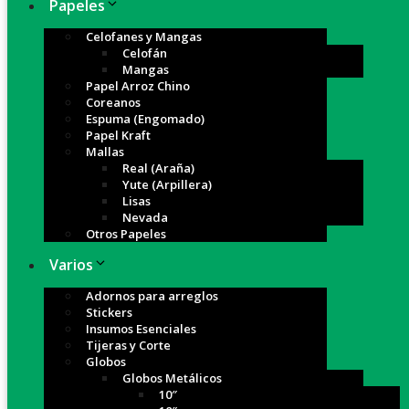
Papeles
Celofanes y Mangas
Celofán
Mangas
Papel Arroz Chino
Coreanos
Espuma (Engomado)
Papel Kraft
Mallas
Real (Araña)
Yute (Arpillera)
Lisas
Nevada
Otros Papeles
Varios
Adornos para arreglos
Stickers
Insumos Esenciales
Tijeras y Corte
Globos
Globos Metálicos
10″