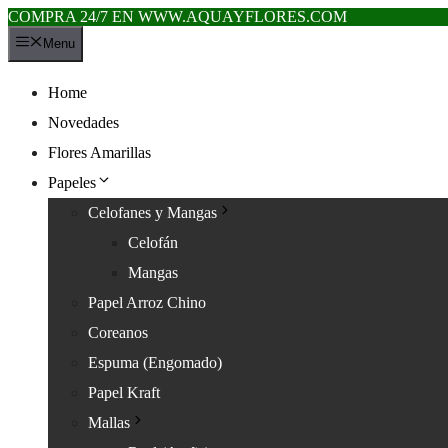
COMPRA 24/7 EN WWW.AQUAYFLORES.COM
Saltar
Menu
al
contenido
Home
Novedades
Flores Amarillas
Papeles
Celofanes y Mangas
Celofán
Mangas
Papel Arroz Chino
Coreanos
Espuma (Engomado)
Papel Kraft
Mallas