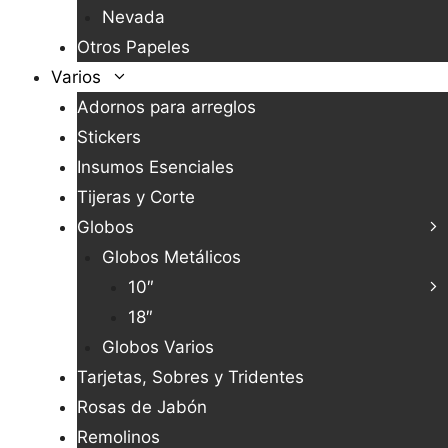
Nevada
Otros Papeles
Varios
Adornos para arreglos
Stickers
Insumos Esenciales
Tijeras y Corte
Globos
Globos Metálicos
10″
18″
Globos Varios
Tarjetas, Sobres y Tridentes
Rosas de Jabón
Remolinos