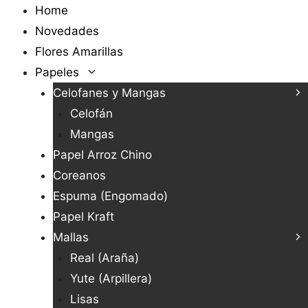
Saltar
Home
al
Novedades
contenido
Flores Amarillas
Papeles
Celofanes y Mangas
Celofán
Mangas
Papel Arroz Chino
Coreanos
Espuma (Engomado)
Papel Kraft
Mallas
Real (Araña)
Yute (Arpillera)
Lisas