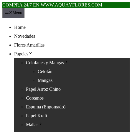
COMPRA 24/7 EN WWW.AQUAYFLORES.COM
Saltar
Menu
al
contenido
Home
Novedades
Flores Amarillas
Papeles
Celofanes y Mangas
Celofán
Mangas
Papel Arroz Chino
Coreanos
Espuma (Engomado)
Papel Kraft
Mallas