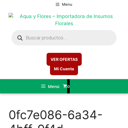
Saltar
Menu
al
contenido
Búsqueda
de
productos
VER OFERTAS
Mi Cuenta
Menú
0
0fc7e086-6a34-