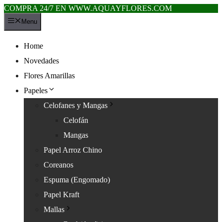
COMPRA 24/7 EN WWW.AQUAYFLORES.COM
Saltar
Menu
al
contenido
Home
Novedades
Flores Amarillas
Papeles
Celofanes y Mangas
Celofán
Mangas
Papel Arroz Chino
Coreanos
Espuma (Engomado)
Papel Kraft
Mallas