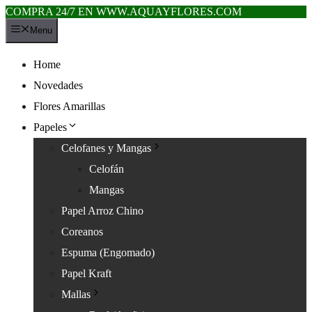
COMPRA 24/7 EN WWW.AQUAYFLORES.COM
Saltar
Menu
al
contenido
Home
Novedades
Flores Amarillas
Papeles
Celofanes y Mangas
Celofán
Mangas
Papel Arroz Chino
Coreanos
Espuma (Engomado)
Papel Kraft
Mallas