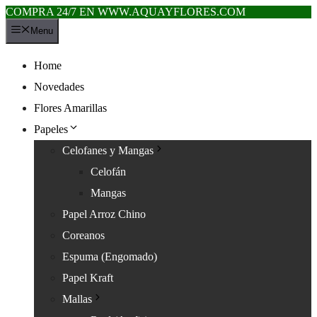
COMPRA 24/7 EN WWW.AQUAYFLORES.COM
Saltar
Menu
al
contenido
Home
Novedades
Flores Amarillas
Papeles
Celofanes y Mangas
Celofán
Mangas
Papel Arroz Chino
Coreanos
Espuma (Engomado)
Papel Kraft
Mallas