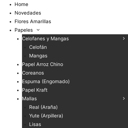
Saltar
Home
al
Novedades
contenido
Flores Amarillas
Papeles
Celofanes y Mangas
Celofán
Mangas
Papel Arroz Chino
Coreanos
Espuma (Engomado)
Papel Kraft
Mallas
Real (Araña)
Yute (Arpillera)
Lisas