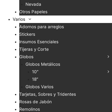
Nevada
Otros Papeles
Varios
Adornos para arreglos
Stickers
Insumos Esenciales
Tijeras y Corte
Globos
Globos Metálicos
10″
18″
Globos Varios
Tarjetas, Sobres y Tridentes
Rosas de Jabón
Remolinos