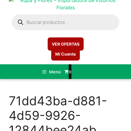
Búsqueda
de
productos
VER OFERTAS
Mi Cuenta
Menú
0
71dd43ba-d881-
4d59-9926-
12844bee24ab