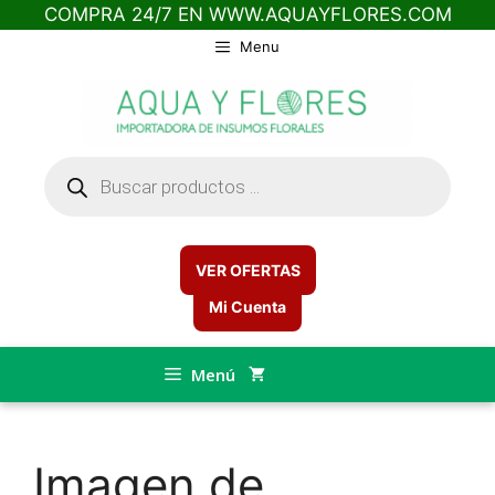
COMPRA 24/7 EN WWW.AQUAYFLORES.COM
Saltar
Menu
al
contenido
Búsqueda
de
productos
VER OFERTAS
Mi Cuenta
Menú
Imagen de