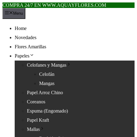
COMPRA 24/7 EN WWW.AQUAYFLORES.COM
Saltar
Menu
al
contenido
Home
Novedades
Flores Amarillas
Papeles
Celofanes y Mangas
Celofán
Mangas
Papel Arroz Chino
Coreanos
Espuma (Engomado)
Papel Kraft
Mallas