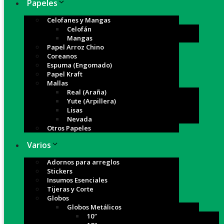
Papeles
Celofanes y Mangas
Celofán
Mangas
Papel Arroz Chino
Coreanos
Espuma (Engomado)
Papel Kraft
Mallas
Real (Araña)
Yute (Arpillera)
Lisas
Nevada
Otros Papeles
Varios
Adornos para arreglos
Stickers
Insumos Esenciales
Tijeras y Corte
Globos
Globos Metálicos
10″