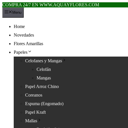
COMPRA 24/7 EN WWW.AQUAYFLORES.COM
Saltar
Menu
al
contenido
Home
Novedades
Flores Amarillas
Papeles
Celofanes y Mangas
Celofán
Mangas
Papel Arroz Chino
Coreanos
Espuma (Engomado)
Papel Kraft
Mallas