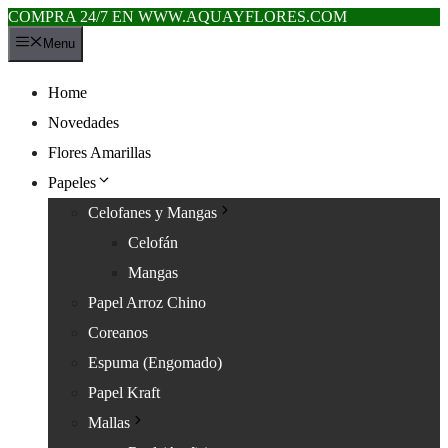
COMPRA 24/7 EN WWW.AQUAYFLORES.COM
Saltar
Menu
al
contenido
Home
Novedades
Flores Amarillas
Papeles
Celofanes y Mangas
Celofán
Mangas
Papel Arroz Chino
Coreanos
Espuma (Engomado)
Papel Kraft
Mallas