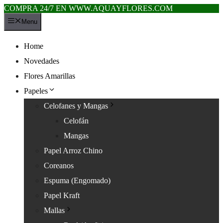
COMPRA 24/7 EN WWW.AQUAYFLORES.COM
Saltar
Menu
al
contenido
Home
Novedades
Flores Amarillas
Papeles
Celofanes y Mangas
Celofán
Mangas
Papel Arroz Chino
Coreanos
Espuma (Engomado)
Papel Kraft
Mallas