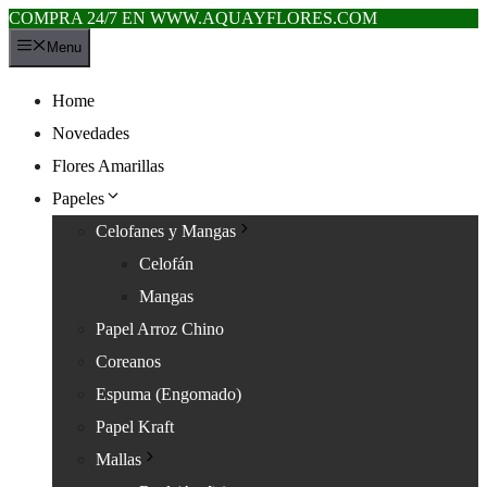
COMPRA 24/7 EN WWW.AQUAYFLORES.COM
Saltar
Menu
al
contenido
Home
Novedades
Flores Amarillas
Papeles
Celofanes y Mangas
Celofán
Mangas
Papel Arroz Chino
Coreanos
Espuma (Engomado)
Papel Kraft
Mallas