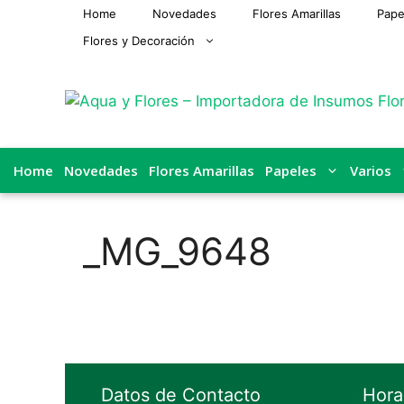
Saltar
Home
Novedades
Flores Amarillas
Pape
al
Flores y Decoración
contenido
Home
Novedades
Flores Amarillas
Papeles
Varios
_MG_9648
Datos de Contacto
Hora