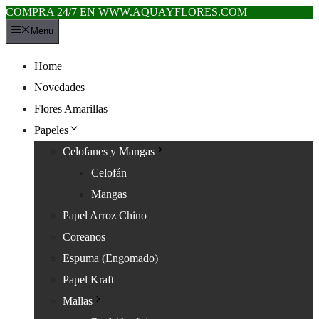
COMPRA 24/7 EN WWW.AQUAYFLORES.COM
Saltar
Menu
al
contenido
Home
Novedades
Flores Amarillas
Papeles
Celofanes y Mangas
Celofán
Mangas
Papel Arroz Chino
Coreanos
Espuma (Engomado)
Papel Kraft
Mallas