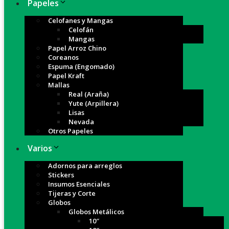
Papeles
Celofanes y Mangas
Celofán
Mangas
Papel Arroz Chino
Coreanos
Espuma (Engomado)
Papel Kraft
Mallas
Real (Araña)
Yute (Arpillera)
Lisas
Nevada
Otros Papeles
Varios
Adornos para arreglos
Stickers
Insumos Esenciales
Tijeras y Corte
Globos
Globos Metálicos
10″