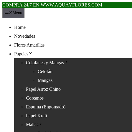
COMPRA 24/7 EN WWW.AQUAYFLORES.COM
Saltar
Menu
al
contenido
Home
Novedades
Flores Amarillas
Papeles
Celofanes y Mangas
Celofán
Mangas
Papel Arroz Chino
Coreanos
Espuma (Engomado)
Papel Kraft
Mallas