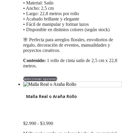
• Material: Satín
• Ancho: 2,5 cm
• Largo: 22,8 metros por rollo
• Acabado brillante y elegante
• Fácil de manipular y formar lazos
• Disponible en distintos colores (según stock)
🌸 Perfecta para arreglos florales, envoltorios de
regalo, decoración de eventos, manualidades y
proyectos creativos.
Contenido:
1 rollo de cinta satín de 2,5 cm x 22,8
metros.
Este
Seleccionar opciones
producto
tiene
múltiples
Malla Real o Araña Rollo
variantes.
Las
opciones
se
pueden
Rango
$
2.990
-
$
3.990
elegir
de
en