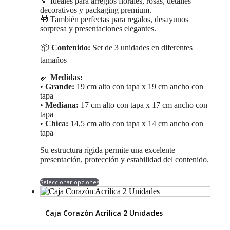
💐 Ideales para arreglos florales, rosas, detalles
decorativos y packaging premium.
🎁 También perfectas para regalos, desayunos
sorpresa y presentaciones elegantes.
📦
Contenido:
Set de 3 unidades en diferentes
tamaños
📏
Medidas:
•
Grande:
19 cm alto con tapa x 19 cm ancho con
tapa
•
Mediana:
17 cm alto con tapa x 17 cm ancho con
tapa
•
Chica:
14,5 cm alto con tapa x 14 cm ancho con
tapa
Su estructura rígida permite una excelente
presentación, protección y estabilidad del contenido.
Este
Seleccionar opciones
producto
tiene
múltiples
Caja Corazón Acrílica 2 Unidades
variantes.
Las