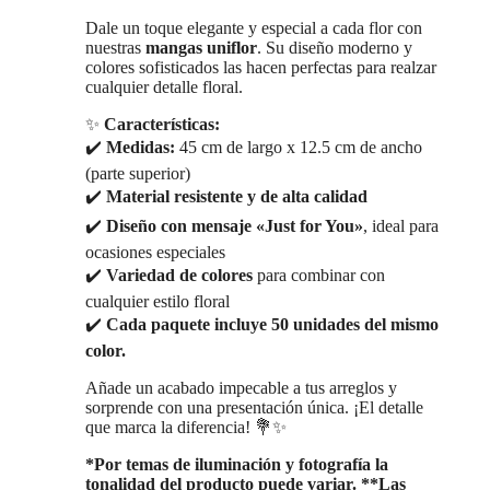
en
Dale un toque elegante y especial a cada flor con
la
nuestras
mangas uniflor
. Su diseño moderno y
página
colores sofisticados las hacen perfectas para realzar
de
cualquier detalle floral.
producto
✨
Características:
✔️
Medidas:
45 cm de largo x 12.5 cm de ancho
(parte superior)
✔️
Material resistente y de alta calidad
✔️
Diseño con mensaje «Just for You»
, ideal para
ocasiones especiales
✔️
Variedad de colores
para combinar con
cualquier estilo floral
✔️
Cada paquete incluye 50 unidades del mismo
color.
Añade un acabado impecable a tus arreglos y
sorprende con una presentación única. ¡El detalle
que marca la diferencia! 💐✨
*Por temas de iluminación y fotografía la
tonalidad del producto puede variar. **Las