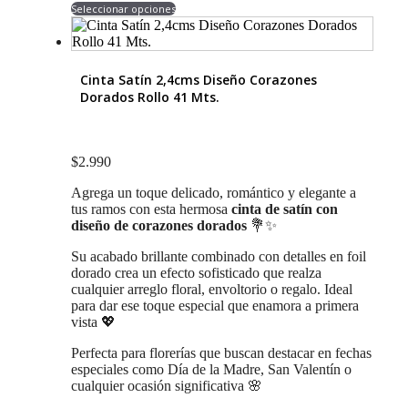
Seleccionar opciones
producto
tiene
múltiples
variantes.
Cinta Satín 2,4cms Diseño Corazones
Las
Dorados Rollo 41 Mts.
opciones
se
pueden
elegir
$
2.990
en
la
Agrega un toque delicado, romántico y elegante a
página
tus ramos con esta hermosa
cinta de satín con
de
diseño de corazones dorados
💐✨
producto
Su acabado brillante combinado con detalles en foil
dorado crea un efecto sofisticado que realza
cualquier arreglo floral, envoltorio o regalo. Ideal
para dar ese toque especial que enamora a primera
vista 💖
Perfecta para florerías que buscan destacar en fechas
especiales como Día de la Madre, San Valentín o
cualquier ocasión significativa 🌸