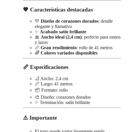
💖 Características destacadas
💛
Diseño de corazones dorados
: detalle
elegante y llamativo
✨
Acabado satín brillante
🎀
Ancho ideal (2,4 cm)
: perfecto para ramos
y lazos
📏
Gran rendimiento
: rollo de 41 metros
🌈
Colores variados disponibles
📏 Especificaciones
📐 Ancho: 2,4 cm
📏 Largo: 41 metros
📦 Formato: rollo
🎨 Diseño: corazones dorados
✨ Terminación: satín brillante
⚠️ Importante
El tono puede variar levemente según