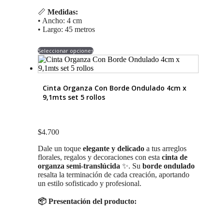
📏
Medidas:
• Ancho: 4 cm
• Largo: 45 metros
Este
Seleccionar opciones
producto
tiene
múltiples
variantes.
Cinta Organza Con Borde Ondulado 4cm x
Las
9,1mts set 5 rollos
opciones
se
pueden
elegir
$
4.700
en
la
Dale un toque
elegante y delicado
a tus arreglos
página
florales, regalos y decoraciones con esta
cinta de
de
organza semi-translúcida
✨. Su
borde ondulado
producto
resalta la terminación de cada creación, aportando
un estilo sofisticado y profesional.
📦 Presentación del producto: