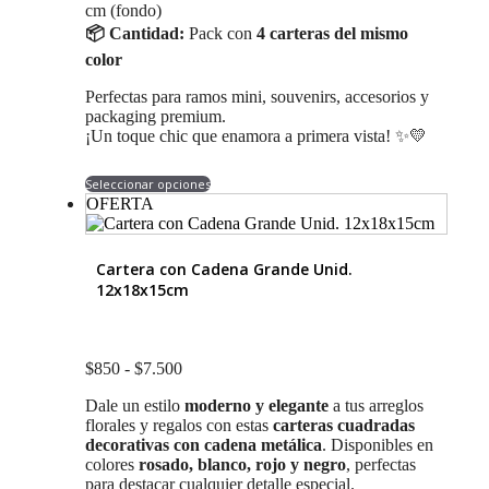
cm (fondo)
📦 Cantidad:
Pack con
4 carteras del mismo
color
Perfectas para ramos mini, souvenirs, accesorios y
packaging premium.
¡Un toque chic que enamora a primera vista! ✨💛
Este
Seleccionar opciones
producto
OFERTA
tiene
múltiples
variantes.
Cartera con Cadena Grande Unid.
Las
12x18x15cm
opciones
se
pueden
elegir
Rango
$
850
-
$
7.500
en
de
la
Dale un estilo
moderno y elegante
a tus arreglos
precios:
página
florales y regalos con estas
carteras cuadradas
desde
de
decorativas con cadena metálica
. Disponibles en
$850
producto
colores
rosado, blanco, rojo y negro
, perfectas
hasta
para destacar cualquier detalle especial.
$7.500