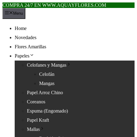
COMPRA 24/7 EN WWW.AQUAYFLORES.COM
Saltar
Menu
al
contenido
Home
Novedades
Flores Amarillas
Papeles
Celofanes y Mangas
Celofán
Mangas
Papel Arroz Chino
Coreanos
Espuma (Engomado)
Papel Kraft
Mallas