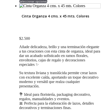
Seleccionar opciones
producto
tiene
múltiples
Cinta Organza 4 cms. x 45 mts. Colores
variantes.
Las
opciones
se
pueden
$
2.500
elegir
en
Añade delicadeza, brillo y una terminación elegante
la
a tus creaciones con esta cinta de organza, ideal para
página
dar un acabado sofisticado en ramos florales,
de
envoltorios, cajas de regalo y decoraciones
producto
especiales ✨
Su textura liviana y translúcida permite crear lazos
con excelente caída, aportando un toque decorativo
moderno y versátil que realza cualquier
presentación.
💐 Ideal para floristería, packaging decorativo,
regalos, manualidades y eventos.
🎀 Perfecta para la elaboración de lazos, detalles
decorativos y terminaciones finas.