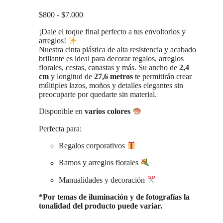
pueden
Rango
$
800
-
$
7.000
elegir
de
en
¡Dale el toque final perfecto a tus envoltorios y
precios:
la
arreglos!
desde
página
Nuestra cinta plástica de alta resistencia y acabado
$800
de
brillante es ideal para decorar regalos, arreglos
hasta
producto
florales, cestas, canastas y más. Su ancho de
2,4
$7.000
cm
y longitud de
27,6 metros
te permitirán crear
múltiples lazos, moños y detalles elegantes sin
preocuparte por quedarte sin material.
Disponible en
varios
colores
Perfecta para:
Regalos corporativos
Ramos y arreglos florales
Manualidades y decoración
*Por temas de iluminación y de fotografías la
tonalidad del producto puede variar.
Este