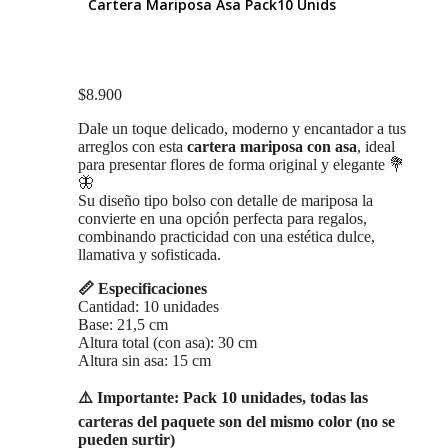
Cartera Mariposa Asa Pack10 Unids
variantes.
Las
opciones
se
pueden
$
8.900
elegir
en
Dale un toque delicado, moderno y encantador a tus
la
arreglos con esta
cartera mariposa con asa
, ideal
página
para presentar flores de forma original y elegante 💐
de
🦋
producto
Su diseño tipo bolso con detalle de mariposa la
convierte en una opción perfecta para regalos,
combinando practicidad con una estética dulce,
llamativa y sofisticada.
📏 Especificaciones
Cantidad: 10 unidades
Base: 21,5 cm
Altura total (con asa): 30 cm
Altura sin asa: 15 cm
⚠️ Importante:
Pack 10 unidades, todas las
carteras del paquete son del mismo color (no se
pueden surtir)