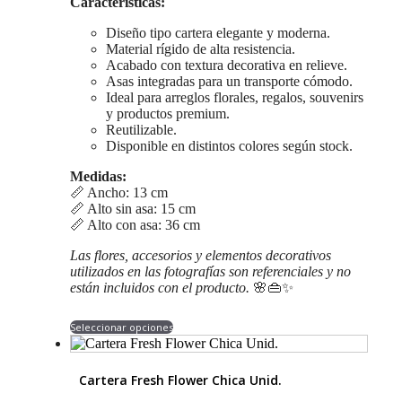
Características:
Diseño tipo cartera elegante y moderna.
Material rígido de alta resistencia.
Acabado con textura decorativa en relieve.
Asas integradas para un transporte cómodo.
Ideal para arreglos florales, regalos, souvenirs
y productos premium.
Reutilizable.
Disponible en distintos colores según stock.
Medidas:
📏 Ancho: 13 cm
📏 Alto sin asa: 15 cm
📏 Alto con asa: 36 cm
Las flores, accesorios y elementos decorativos
utilizados en las fotografías son referenciales y no
están incluidos con el producto.
🌸👜✨
Este
Seleccionar opciones
producto
tiene
múltiples
Cartera Fresh Flower Chica Unid.
variantes.
Las