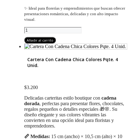
✨ Ideal para florerías y emprendimientos que buscan ofrecer
presentaciones románticas, delicadas y con alto impacto
visual.
Cartera
Caja
Corazón
Añadir al carrito
Pack
12
(6
Cartera Con Cadena Chica Colores Pqte. 4
Rosadas
Unid.
-
6
Rojas)
Unidades
$
3.200
cantidad
Delicadas carteritas estilo boutique con
cadena
dorada
, perfectas para presentar flores, chocolates,
regalos pequeños o detalles especiales 🎁🌸. Su
diseño elegante y sus colores vibrantes las
convierten en una opción ideal para floristas y
emprendedores.
📏 Medidas:
15 cm (ancho) × 10,5 cm (alto) × 10