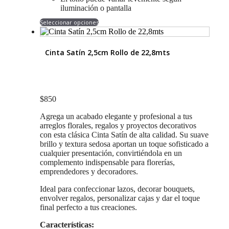
iluminación o pantalla
Este
Seleccionar opciones
producto
tiene
múltiples
Cinta Satín 2,5cm Rollo de 22,8mts
variantes.
Las
opciones
se
pueden
$
850
elegir
en
Agrega un acabado elegante y profesional a tus
la
arreglos florales, regalos y proyectos decorativos
página
con esta clásica Cinta Satín de alta calidad. Su suave
de
brillo y textura sedosa aportan un toque sofisticado a
producto
cualquier presentación, convirtiéndola en un
complemento indispensable para florerías,
emprendedores y decoradores.
Ideal para confeccionar lazos, decorar bouquets,
envolver regalos, personalizar cajas y dar el toque
final perfecto a tus creaciones.
Características: