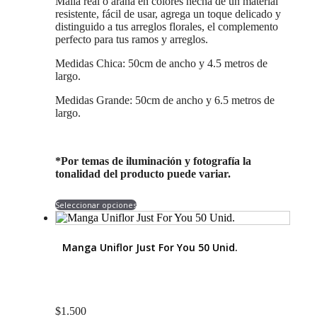
Malla real o araña en colores hecha de un material
precios:
la
resistente, fácil de usar, agrega un toque delicado y
desde
página
distinguido a tus arreglos florales, el complemento
$2.990
de
perfecto para tus ramos y arreglos.
hasta
producto
$3.990
Medidas Chica: 50cm de ancho y 4.5 metros de
largo.
Medidas Grande: 50cm de ancho y 6.5 metros de
largo.
*Por temas de iluminación y fotografía la
tonalidad del producto puede variar.
Este
Seleccionar opciones
producto
tiene
múltiples
Manga Uniflor Just For You 50 Unid.
variantes.
Las
opciones
se
pueden
$
1.500
elegir