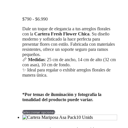
opciones
se
pueden
Rango
$
790
-
$
6.990
elegir
de
en
Dale un toque de elegancia a tus arreglos florales
precios:
la
con la
Cartera Fresh Flower Chica
. Su diseño
desde
página
moderno y sofisticado la hace perfecta para
$790
de
presentar flores con estilo. Fabricada con materiales
hasta
producto
resistentes, ofrece un soporte seguro para ramos
$6.990
pequeños.
📏
Medidas
: 25 cm de ancho, 14 cm de alto (32 cm
con asas), 10 cm de fondo.
✨ Ideal para regalar o exhibir arreglos florales de
manera única.
*Por temas de iluminación y fotografía la
tonalidad del producto puede variar.
Este
Seleccionar opciones
producto
tiene
múltiples