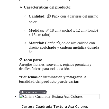
🔹
Características del producto:
Cantidad:
📦 Pack con 4 carteras del mismo
color
Medidas:
📏 18 cm (ancho) x 12 cm (fondo)
x 15 cm (alto)
Material:
Cartón rígido de alta calidad con
diseño
acolchado y cadena metálica dorada
✨
💐
Ideal para:
Arreglos florales, souvenirs, regalos premium y
detalles únicos para toda ocasión.
*Por temas de iluminación y fotografía la
tonalidad del producto puede variar.
Este
Seleccionar opciones
producto
tiene
múltiples
Cartera Cuadrada Textura Asa Colores
variantes.