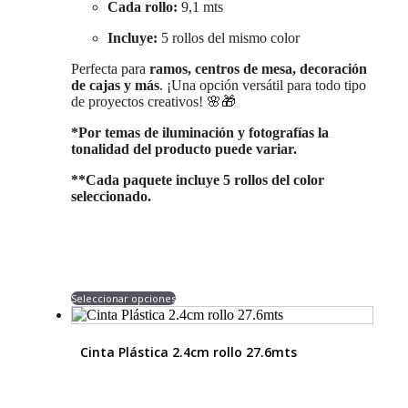
Cada rollo:
9,1 mts
Incluye:
5 rollos del mismo color
Perfecta para
ramos, centros de mesa, decoración
de cajas y más
. ¡Una opción versátil para todo tipo
de proyectos creativos! 🌸🎁
*Por temas de iluminación y fotografías la
tonalidad del producto puede variar.
**Cada paquete incluye 5 rollos del color
seleccionado.
Este
Seleccionar opciones
producto
tiene
múltiples
Cinta Plástica 2.4cm rollo 27.6mts
variantes.
Las
opciones
se