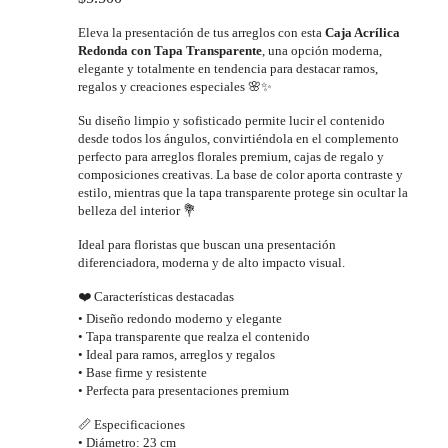
en
Eleva la presentación de tus arreglos con esta
Caja Acrílica
la
Redonda con Tapa Transparente
, una opción moderna,
página
elegante y totalmente en tendencia para destacar ramos,
de
regalos y creaciones especiales 🌸✨
producto
Su diseño limpio y sofisticado permite lucir el contenido
desde todos los ángulos, convirtiéndola en el complemento
perfecto para arreglos florales premium, cajas de regalo y
composiciones creativas. La base de color aporta contraste y
estilo, mientras que la tapa transparente protege sin ocultar la
belleza del interior 💐
Ideal para floristas que buscan una presentación
diferenciadora, moderna y de alto impacto visual.
❤️ Características destacadas
• Diseño redondo moderno y elegante
• Tapa transparente que realza el contenido
• Ideal para ramos, arreglos y regalos
• Base firme y resistente
• Perfecta para presentaciones premium
📏 Especificaciones
• Diámetro: 23 cm