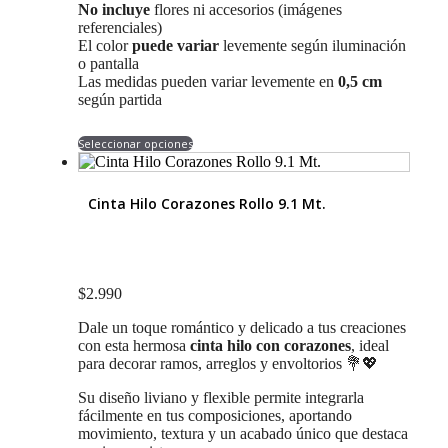
No incluye
flores ni accesorios (imágenes
referenciales)
El color
puede variar
levemente según iluminación
o pantalla
Las medidas pueden variar levemente en
0,5 cm
según partida
Este
Seleccionar opciones
producto
tiene
múltiples
Cinta Hilo Corazones Rollo 9.1 Mt.
variantes.
Las
opciones
se
pueden
$
2.990
elegir
en
Dale un toque romántico y delicado a tus creaciones
la
con esta hermosa
cinta hilo con corazones
, ideal
página
para decorar ramos, arreglos y envoltorios 💐💖
de
producto
Su diseño liviano y flexible permite integrarla
fácilmente en tus composiciones, aportando
movimiento, textura y un acabado único que destaca