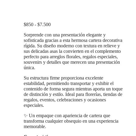
Las
opciones
se
pueden
Rango
$
850
-
$
7.500
elegir
de
en
Sorprende con una presentación elegante y
precios:
la
sofisticada gracias a esta hermosa cartera decorativa
desde
página
rígida. Su diseño moderno con textura en relieve y
$850
de
sus delicadas asas la convierten en el complemento
hasta
producto
perfecto para arreglos florales, regalos especiales,
$7.500
souvenirs y detalles que merecen una presentación
única.
Su estructura firme proporciona excelente
estabilidad, permitiendo transportar y exhibir el
contenido de forma segura mientras aporta un toque
de distinción y estilo. Ideal para florerías, tiendas de
regalos, eventos, celebraciones y ocasiones
especiales.
✨ Un empaque con apariencia de cartera que
transforma cualquier obsequio en una experiencia
memorable.