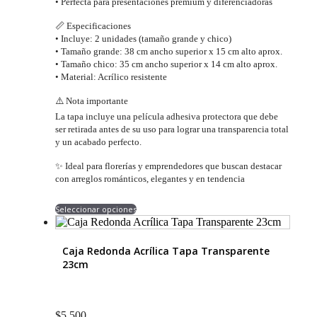
• Perfecta para presentaciones premium y diferenciadoras
📏 Especificaciones
• Incluye: 2 unidades (tamaño grande y chico)
• Tamaño grande: 38 cm ancho superior x 15 cm alto aprox.
• Tamaño chico: 35 cm ancho superior x 14 cm alto aprox.
• Material: Acrílico resistente
⚠️ Nota importante
La tapa incluye una película adhesiva protectora que debe
ser retirada antes de su uso para lograr una transparencia total
y un acabado perfecto.
✨ Ideal para florerías y emprendedores que buscan destacar
con arreglos románticos, elegantes y en tendencia
Este
Seleccionar opciones
producto
tiene
múltiples
Caja Redonda Acrílica Tapa Transparente
variantes.
23cm
Las
opciones
se
pueden
$
5.500
elegir