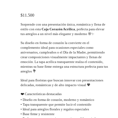
opciones
se
pueden
$
11.500
elegir
en
Sorprende con una presentación única, romántica y llena de
la
estilo con esta
Caja Corazón Acrílica
, perfecta para elevar
página
tus arreglos a un nivel más elegante y moderno 🌸✨
de
producto
Su diseño en forma de corazón la convierte en el
complemento ideal para ocasiones especiales como
aniversarios, cumpleaños o el Día de la Madre, permitiendo
crear composiciones visualmente impactantes y llenas de
emoción. La tapa acrílica transparente realza el contenido,
mientras su base firme entrega una estructura perfecta para tus
arreglos 💐
Ideal para floristas que buscan innovar con presentaciones
delicadas, románticas y de alto impacto visual 💖
❤️ Características destacadas
• Diseño en forma de corazón, moderno y romántico
• Tapa transparente que permite lucir el contenido
• Ideal para arreglos florales y regalos especiales
• Base firme y resistente