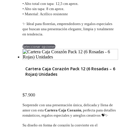
• Alto total con tapa: 12,5 cm aprox.
• Alto sin tapa: 8 cm aprox.
• Material: Acrílico resistente
✨ Ideal para florerías, emprendedores y regalos especiales
que buscan una presentación elegante, limpia y totalmente
en tendencia.
Este
Seleccionar opciones
producto
tiene
múltiples
variantes.
Cartera Caja Corazón Pack 12 (6 Rosadas – 6
Las
Rojas) Unidades
opciones
se
pueden
elegir
$
7.900
en
la
Sorprende con una presentación única, delicada y llena de
página
amor con esta
Cartera Caja Corazón
, perfecta para detalles
de
románticos, regalos especiales y arreglos creativos 💝✨
producto
Su diseño en forma de corazón la convierte en el