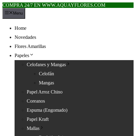
COMPRA 24/7 EN WWW.AQUAYFLORES.COM
Saltar
Menu
al
contenido
Home
Novedades
Flores Amarillas
Papeles
Celofanes y Mangas
Celofán
Mangas
Papel Arroz Chino
Coreanos
Espuma (Engomado)
Papel Kraft
Mallas