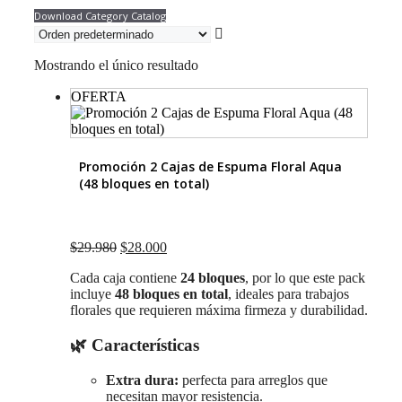
Download Category Catalog
Mostrando el único resultado
OFERTA
Promoción 2 Cajas de Espuma Floral Aqua
(48 bloques en total)
El
El
$
29.980
$
28.000
precio
precio
Cada caja contiene
24 bloques
, por lo que este pack
original
actual
incluye
48 bloques en total
, ideales para trabajos
era:
es:
florales que requieren máxima firmeza y durabilidad.
$29.980.
$28.000.
🌿
Características
Extra dura:
perfecta para arreglos que
necesitan mayor resistencia.