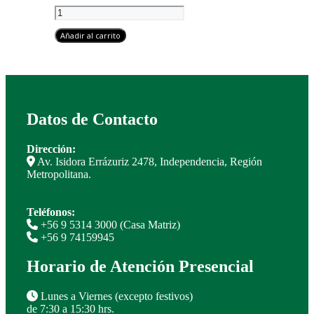
Promoción
2
Cajas
Añadir al carrito
de
Espuma
Floral
Aqua
(48
bloques
Datos de Contacto
en
total)
Dirección:
cantidad
Av. Isidora Errázuriz 2478, Independencia, Región
Metropolitana.
Teléfonos:
+56 9 5314 3000 (Casa Matriz)
+56 9 74159945
Horario de Atención Presencial
Lunes a Viernes (excepto festivos)
de 7:30 a 15:30 hrs.