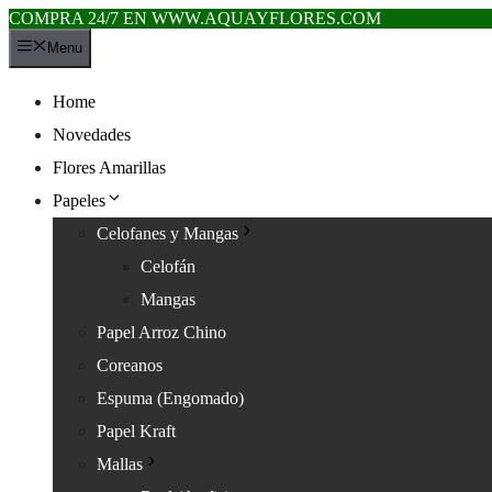
COMPRA 24/7 EN WWW.AQUAYFLORES.COM
Saltar
Menu
al
contenido
Home
Novedades
Flores Amarillas
Papeles
Celofanes y Mangas
Celofán
Mangas
Papel Arroz Chino
Coreanos
Espuma (Engomado)
Papel Kraft
Mallas