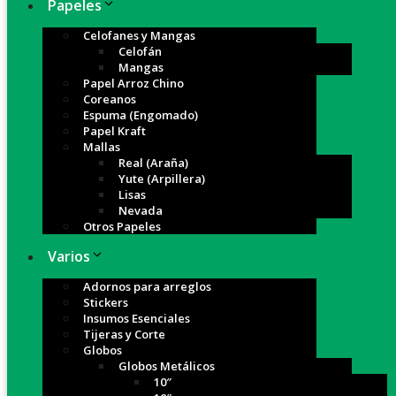
Papeles
Celofanes y Mangas
Celofán
Mangas
Papel Arroz Chino
Coreanos
Espuma (Engomado)
Papel Kraft
Mallas
Real (Araña)
Yute (Arpillera)
Lisas
Nevada
Otros Papeles
Varios
Adornos para arreglos
Stickers
Insumos Esenciales
Tijeras y Corte
Globos
Globos Metálicos
10″