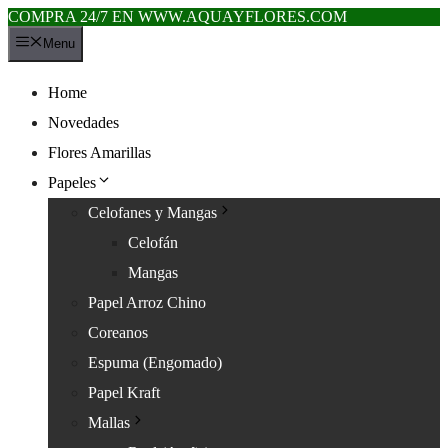
COMPRA 24/7 EN WWW.AQUAYFLORES.COM
Saltar
Menu
al
contenido
Home
Novedades
Flores Amarillas
Papeles
Celofanes y Mangas
Celofán
Mangas
Papel Arroz Chino
Coreanos
Espuma (Engomado)
Papel Kraft
Mallas