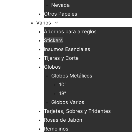
Nevada
Otros Papeles
Varios
Adornos para arreglos
Stickers
Insumos Esenciales
Tijeras y Corte
Globos
Globos Metálicos
10″
18″
Globos Varios
Tarjetas, Sobres y Tridentes
Rosas de Jabón
Remolinos