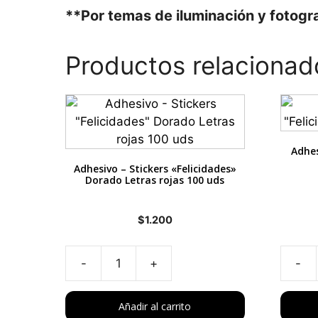
**Por temas de iluminación y fotogra
Productos relacionad
Adhes
Adhesivo – Stickers «Felicidades»
Dorado Letras rojas 100 uds
$
1.200
Adhesivo
Adhes
-
-
Stickers
Sticke
Añadir al carrito