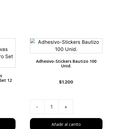
Adhesivo-Stickers Bautizo 100
Unid.
s
Set 12
$
1.200
ecio
tual
Adhesivo-
:
Stickers
.200.
Bautizo
Añadir al carrito