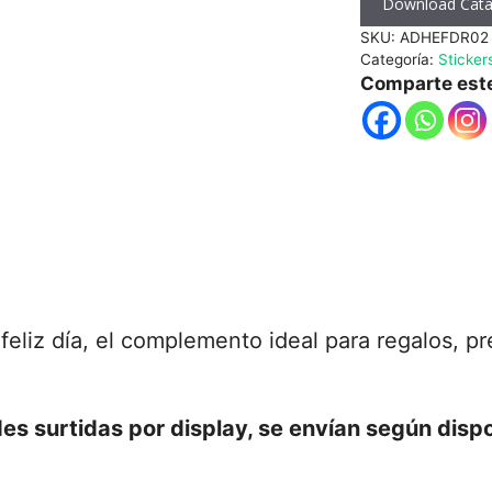
Download Cata
100
SKU:
ADHEFDR02
uds
Categoría:
Sticker
cantidad
Comparte est
eliz día, el complemento ideal para regalos, pre
es surtidas por display,
se envían según disp