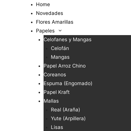
Saltar
Home
al
Novedades
contenido
Flores Amarillas
Papeles
Celofanes y Mangas
Celofán
Mangas
Papel Arroz Chino
Coreanos
Espuma (Engomado)
Papel Kraft
Mallas
Real (Araña)
Yute (Arpillera)
Lisas