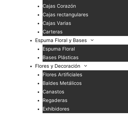
Cajas Corazón
Cajas rectangulares
Cajas Varias
Carteras
Espuma Floral y Bases
Espuma Floral
Bases Plásticas
Flores y Decoración
Flores Artificiales
Baldes Metálicos
Canastos
Regaderas
Exhibidores