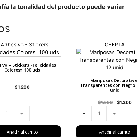
fía la tonalidad del producto puede variar
os
OFERTA
ivo – Stickers «Felicidades
Colores» 100 uds
Mariposas Decorativa
Transparentes con Negro 
$
1.200
unid
El
El
$
1.500
$
1.200
precio
pr
original
ac
ivo
Mariposas
era:
es
Decorativas
$1.500.
$1
rs
Transparentes
Añadir al carrito
Añadir al carrito