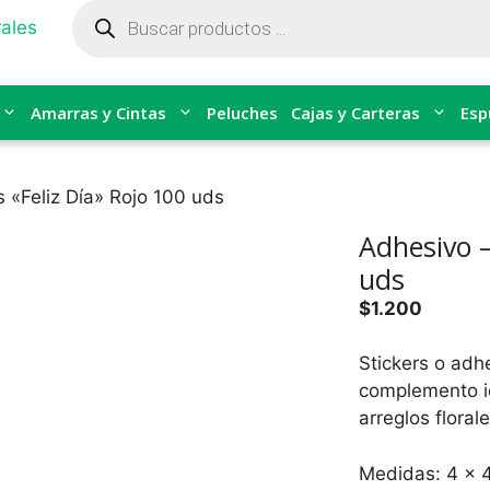
Búsqueda
de
productos
Amarras y Cintas
Peluches
Cajas y Carteras
Esp
s «Feliz Día» Rojo 100 uds
Adhesivo –
uds
$
1.200
Stickers o adh
complemento id
arreglos floral
Medidas: 4 x 