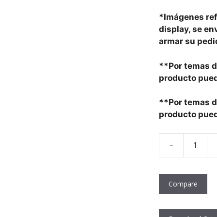
*Imágenes ref
display,
se en
armar su pedi
**Por temas de
producto pued
**Por temas de
producto pued
Adhesivo
-
Stickers
Compare
"Feliz
Día"
Rojo