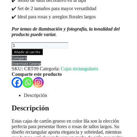
✔️ Moño de satín decorativo en la tapa
✔️ Set de 2 tamaños para mayor versatilidad
✔️ Ideal para rosas y arreglos florales largos
Por temas de iluminación y fotografía, la tonalidad del
producto puede variar.
Caja
Regalo
Añadir al carrito
Rectangular
Compare
Lila
Download Catalog
2X1
SKU:
CRT09
Categoría:
Cajas rectangulares
cantidad
Comparte este producto
Descripción
Descripción
Estas cajas de cartón grueso en color lila son la elección
perfecta para presentar flores o rosas de tallos largos. Su
diseño rectangular aporta elegancia y sobriedad, mientras