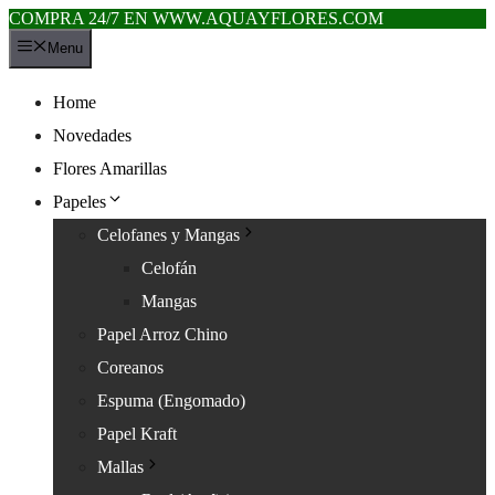
COMPRA 24/7 EN WWW.AQUAYFLORES.COM
Saltar
Menu
al
contenido
Home
Novedades
Flores Amarillas
Papeles
Celofanes y Mangas
Celofán
Mangas
Papel Arroz Chino
Coreanos
Espuma (Engomado)
Papel Kraft
Mallas