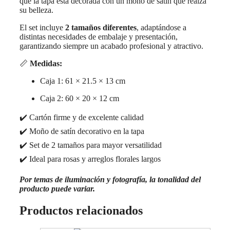
que la tapa está decorada con un moño de satín que realza
su belleza.
El set incluye
2 tamaños diferentes
, adaptándose a
distintas necesidades de embalaje y presentación,
garantizando siempre un acabado profesional y atractivo.
📏
Medidas:
Caja 1: 61 × 21.5 × 13 cm
Caja 2: 60 × 20 × 12 cm
✔️ Cartón firme y de excelente calidad
✔️ Moño de satín decorativo en la tapa
✔️ Set de 2 tamaños para mayor versatilidad
✔️ Ideal para rosas y arreglos florales largos
Por temas de iluminación y fotografía, la tonalidad del
producto puede variar.
Productos relacionados