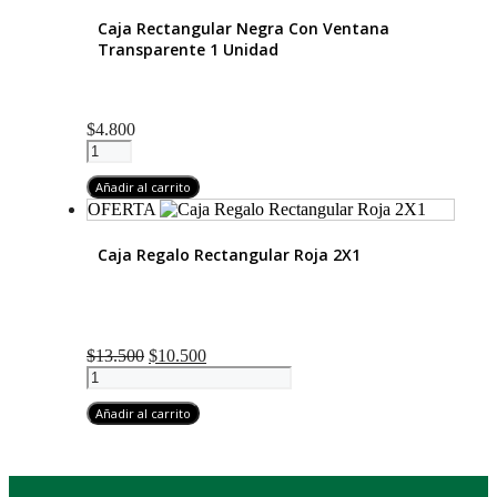
cantidad
Caja Rectangular Negra Con Ventana
Transparente 1 Unidad
$
4.800
Caja
Rectangular
Negra
Añadir al carrito
Con
OFERTA
Ventana
Transparente
Caja Regalo Rectangular Roja 2X1
1
Unidad
cantidad
El
El
$
13.500
$
10.500
Caja
precio
precio
Regalo
original
actual
Rectangular
Añadir al carrito
era:
es:
Roja
$13.500.
$10.500.
2X1
cantidad