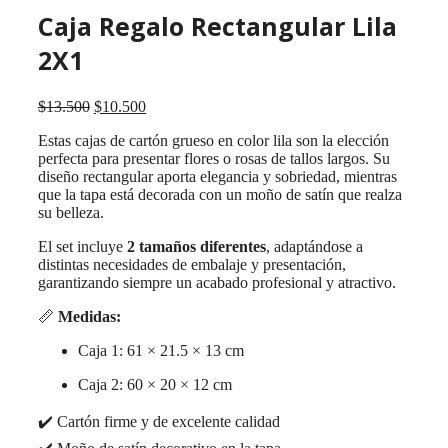
Caja Regalo Rectangular Lila
2X1
El
El
$
13.500
$
10.500
precio
precio
Estas cajas de cartón grueso en color lila son la elección
original
actual
perfecta para presentar flores o rosas de tallos largos. Su
era:
es:
diseño rectangular aporta elegancia y sobriedad, mientras
$13.500.
$10.500.
que la tapa está decorada con un moño de satín que realza
su belleza.
El set incluye
2 tamaños diferentes
, adaptándose a
distintas necesidades de embalaje y presentación,
garantizando siempre un acabado profesional y atractivo.
📏
Medidas:
Caja 1: 61 × 21.5 × 13 cm
Caja 2: 60 × 20 × 12 cm
✔️ Cartón firme y de excelente calidad