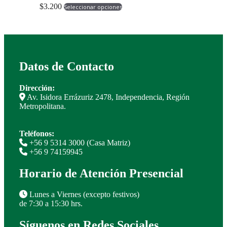
Este
elegir
$
3.200
Seleccionar opciones
producto
en
tiene
la
múltiples
página
variantes.
de
Las
producto
opciones
Datos de Contacto
se
pueden
elegir
Dirección:
en
Av. Isidora Errázuriz 2478, Independencia, Región
la
Metropolitana.
página
de
producto
Teléfonos:
+56 9 5314 3000 (Casa Matriz)
+56 9 74159945
Horario de Atención Presencial
Lunes a Viernes (excepto festivos)
de 7:30 a 15:30 hrs.
Síguenos en Redes Sociales