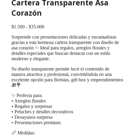
Cartera Transparente Asa
Corazón
Rango
$
1.500
-
$
35.000
de
Sorprende con presentaciones delicadas y encantadoras
precios:
gracias a esta hermosa cartera transparente con diseño de
desde
asa corazón ✨ Ideal para regalos, arreglos florales y
$1.500
detalles especiales que buscan destacar con un estilo
hasta
moderno y elegante.
$35.000
Su diseño transparente permite lucir el contenido de
manera atractiva y profesional, convirtiéndola en una
excelente opción para floristas, gift box y emprendimientos
🎁💐
✨ Perfecta para:
• Arreglos florales
• Regalos y sorpresas
• Peluches y detalles decorativos
• Desayunos sorpresa
• Presentaciones premium
📏 Medidas: