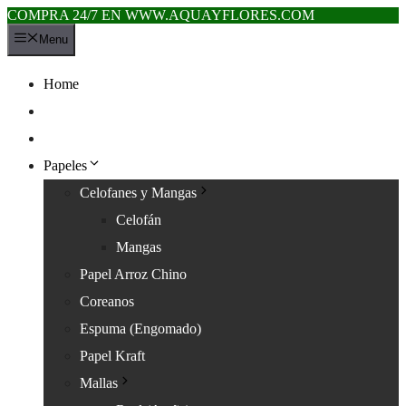
COMPRA 24/7 EN WWW.AQUAYFLORES.COM
Saltar
Menu
al
contenido
Home
Novedades
Flores Amarillas
Papeles
Celofanes y Mangas
Celofán
Mangas
Papel Arroz Chino
Coreanos
Espuma (Engomado)
Papel Kraft
Mallas