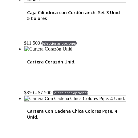
Transparente
1
Caja Cilíndrica con Cordón anch. Set 3 Unid
Unidad
5 Colores
cantidad
Este
$
11.500
Seleccionar opciones
producto
tiene
múltiples
Cartera Corazón Unid.
variantes.
Las
opciones
se
pueden
Rango
Este
elegir
$
850
-
$
7.500
Seleccionar opciones
de
producto
en
precios:
tiene
la
desde
múltiples
página
Cartera Con Cadena Chica Colores Pqte. 4
$850
variantes.
de
Unid.
hasta
Las
producto
$7.500
opciones
se
pueden