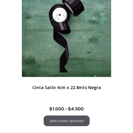
tiene
múltiples
variantes.
Las
opciones
se
pueden
elegir
en
la
página
de
Cinta Satín 4cm x 22.8mts Negra
producto
Rango
$
1.000
-
$
4.500
de
Seleccionar opciones
precios:
desde