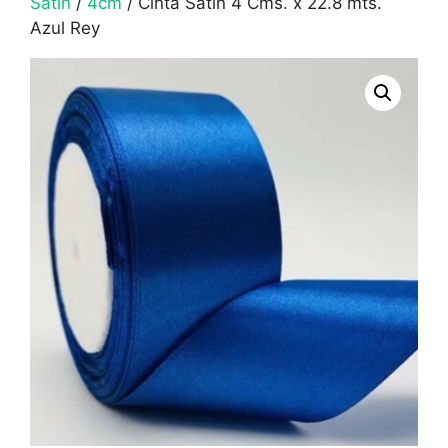
Satín
/
4cm
/ Cinta Satín 4 Cms. x 22.8 mts.
Azul Rey