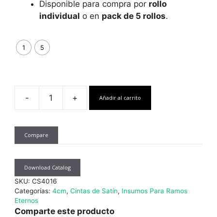
Disponible para compra por
rollo
individual
o en
pack de 5 rollos
.
1
5
-
+
Añadir al carrito
Cinta
Satín
4
Compare
Cms.
x
22.8
Download Catalog
mts.
SKU:
CS4016
Azul
Categorías:
4cm
,
Cintas de Satín
,
Insumos Para Ramos
Rey
Eternos
Comparte este producto
cantidad