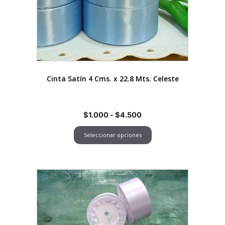
opciones
se
pueden
elegir
en
la
página
Cinta Satín 4 Cms. x 22.8 Mts. Celeste
de
producto
Rango
$
1.000
-
$
4.500
de
Seleccionar opciones
precios:
desde
$1.000
hasta
Este
$4.500
producto
tiene
múltiples
variantes.