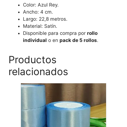
Color: Azul Rey.
Ancho: 4 cm.
Largo: 22,8 metros.
Material: Satín.
Disponible para compra por
rollo
individual
o en
pack de 5 rollos
.
Productos
relacionados
Este
producto
tiene
múltiples
variantes.
Las