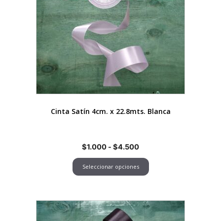
Las
opciones
se
pueden
elegir
en
la
página
de
Cinta Satín 4cm. x 22.8mts. Blanca
producto
Rango
$
1.000
-
$
4.500
de
Seleccionar opciones
precios:
desde
$1.000
hasta
Este
$4.500
producto