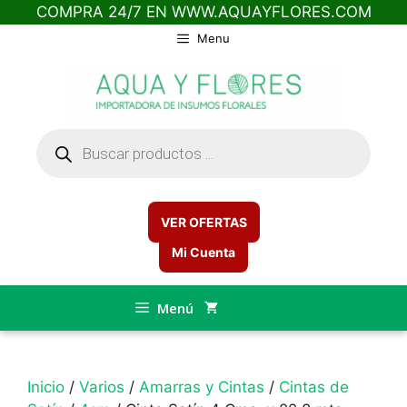
COMPRA 24/7 EN WWW.AQUAYFLORES.COM
Saltar
Menu
al
contenido
Búsqueda
de
productos
VER OFERTAS
Mi Cuenta
Menú
Inicio
/
Varios
/
Amarras y Cintas
/
Cintas de