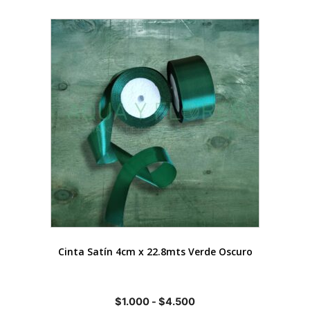
$1.000
hasta
Este
$4.500
producto
tiene
múltiples
variantes.
Las
opciones
se
pueden
elegir
en
la
página
de
Cinta Satín 4cm x 22.8mts Verde Oscuro
producto
Rango
$
1.000
-
$
4.500