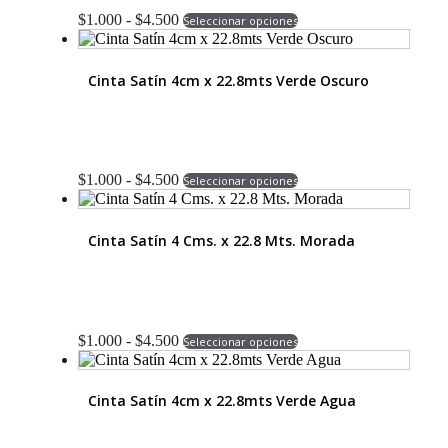
Rango
Este
$
1.000
-
$
4.500
Seleccionar opciones
de
producto
precios:
tiene
desde
múltiples
Cinta Satín 4cm x 22.8mts Verde Oscuro
$1.000
variantes.
hasta
Las
$4.500
opciones
se
pueden
Rango
Este
elegir
$
1.000
-
$
4.500
Seleccionar opciones
de
producto
en
precios:
tiene
la
desde
múltiples
página
Cinta Satín 4 Cms. x 22.8 Mts. Morada
$1.000
variantes.
de
hasta
Las
producto
$4.500
opciones
se
pueden
Rango
Este
elegir
$
1.000
-
$
4.500
Seleccionar opciones
de
producto
en
precios:
tiene
la
desde
múltiples
página
Cinta Satín 4cm x 22.8mts Verde Agua
$1.000
variantes.
de
hasta
Las
producto
$4.500
opciones