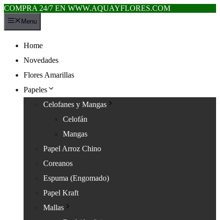
COMPRA 24/7 EN WWW.AQUAYFLORES.COM
Saltar
Menu
al
contenido
Home
Novedades
Flores Amarillas
Papeles
Celofanes y Mangas
Celofán
Mangas
Papel Arroz Chino
Coreanos
Espuma (Engomado)
Papel Kraft
Mallas