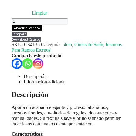
Limpiar
Cinta
Satín
Añadir al carrito
4cm
Compare
x
Download Catalog
22.8mts
SKU:
CS4135
Categorías:
4cm
,
Cintas de Satín
,
Insumos
Rosado
Para Ramos Eternos
Metalizado
Comparte este producto
Oscuro
cantidad
Descripción
Información adicional
Descripción
Aporta un acabado elegante y profesional a ramos,
arreglos florales, envoltorios de regalos, decoraciones y
manualidades. Su textura suave y brillo satinado permiten
crear lazos con una excelente presentación.
Características: