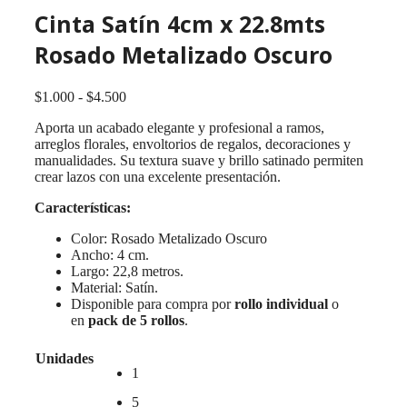
Cinta Satín 4cm x 22.8mts
Rosado Metalizado Oscuro
Rango
$
1.000
-
$
4.500
de
Aporta un acabado elegante y profesional a ramos,
precios:
arreglos florales, envoltorios de regalos, decoraciones y
desde
manualidades. Su textura suave y brillo satinado permiten
$1.000
crear lazos con una excelente presentación.
hasta
$4.500
Características:
Color: Rosado Metalizado Oscuro
Ancho: 4 cm.
Largo: 22,8 metros.
Material: Satín.
Disponible para compra por
rollo individual
o
en
pack de 5 rollos
.
Unidades
1
5