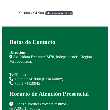
se
pueden
Rango
Este
elegir
$
1.000
-
$
4.500
Seleccionar opciones
de
producto
en
precios:
tiene
la
desde
múltiples
página
$1.000
variantes.
de
hasta
Las
producto
$4.500
opciones
Datos de Contacto
se
pueden
elegir
Dirección:
en
Av. Isidora Errázuriz 2478, Independencia, Región
la
Metropolitana.
página
de
producto
Teléfonos:
+56 9 5314 3000 (Casa Matriz)
+56 9 74159945
Horario de Atención Presencial
Lunes a Viernes (excepto festivos)
de 7:30 a 15:30 hrs.