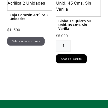
uds
cantidad
Caja Corazón Acrílica 2
Unidades
Globo Te Quiero 50
Unid. 45 Cms. Sin
Varilla
$
11.500
$
5.990
Este
Seleccionar opciones
producto
Globo
tiene
Te
múltiples
Quiero
Añadir al carrito
variantes.
50
Las
Unid.
opciones
45
se
Cms.
pueden
Sin
elegir
Varilla
en
cantidad
la