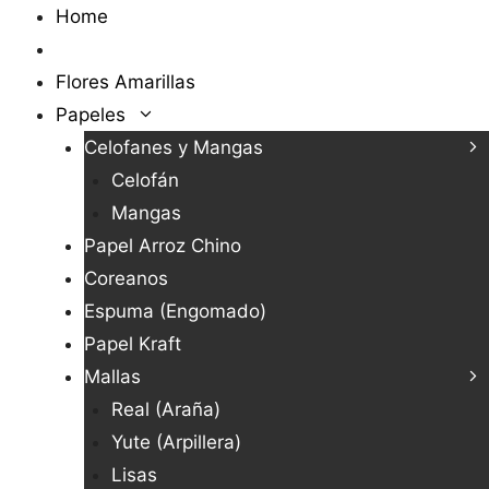
Saltar
Home
al
Novedades
contenido
Flores Amarillas
Papeles
Celofanes y Mangas
Celofán
Mangas
Papel Arroz Chino
Coreanos
Espuma (Engomado)
Papel Kraft
Mallas
Real (Araña)
Yute (Arpillera)
Lisas