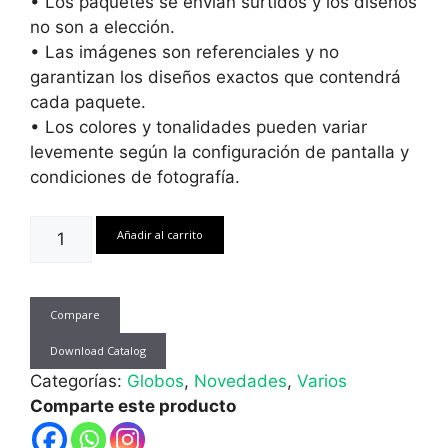
• Los paquetes se envían surtidos y los diseños
no son a elección.
• Las imágenes son referenciales y no
garantizan los diseños exactos que contendrá
cada paquete.
• Los colores y tonalidades pueden variar
levemente según la configuración de pantalla y
condiciones de fotografía.
Globo
Añadir al carrito
Metalizado
Día
del
Compare
Padre
5"
Download Catalog
10
Categorías:
Globos
,
Novedades
,
Varios
Unid.
Comparte este producto
cantidad