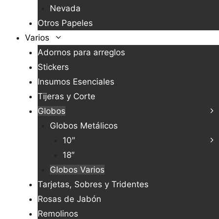
Nevada
Otros Papeles
Varios
Adornos para arreglos
Stickers
Insumos Esenciales
Tijeras y Corte
Globos
Globos Metálicos
10″
18″
Globos Varios
Tarjetas, Sobres y Tridentes
Rosas de Jabón
Remolinos