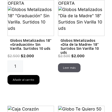
OFERTA
OFERTA
Globos Metalizados 18″
Globos Metalizados
«Graduación» Sin
«Día de la Madre» 18″
Varilla. Surtidos 10 uds
Surtidos Sin Varilla 10
uds
El
El
El
El
$
2.500
$
2.000
$
2.500
$
2.000
precio
precio
precio
precio
Globos
original
actual
original
actual
Leer más
Metalizados
era:
es:
era:
es:
18"
$2.500.
$2.000.
$2.500.
$2.000.
Añadir al carrito
"Graduación"
Sin
Varilla.
Surtidos
10