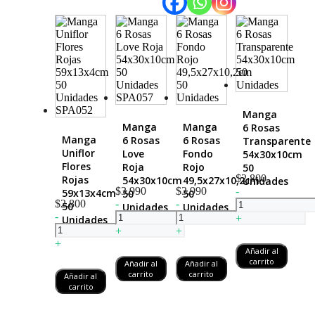
Manga
Manga
Manga
6 Rosas
Manga
6 Rosas
6 Rosas
Transparente
Uniflor
Love
Fondo
54x30x10cm
Flores
Roja
Rojo
50
$
2.800
Rojas
54x30x10cm
49,5x27x10,2cm
Unidades
Manga
$
3.990
$
3.990
-
59x13x4cm
50
50
Manga
Manga
6
$
2.800
-
-
50
Unidades
Unidades
Manga
6
6
Rosas
-
+
Unidades
SPA057
Uniflor
Rosas
Rosas
Transparente
+
+
SPA052
Flores
Love
Fondo
54x30x10cm
+
Añadir al
Rojas
Roja
Rojo
50
carrito
Añadir al
Añadir al
59x13x4cm
54x30x10cm
49,5x27x10,2cm
Unidades
carrito
carrito
Añadir al
50
50
50
cantidad
carrito
Unidades
Unidades
Unidades
SPA052
SPA057
cantidad