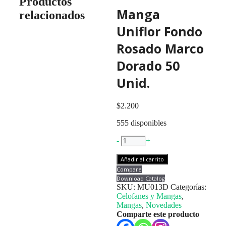
Productos
Manga
relacionados
Uniflor Fondo
Rosado Marco
Dorado 50
Unid.
$
2.200
555 disponibles
Manga
-
+
Uniflor
Fondo
Añadir al carrito
Rosado
Compare
Marco
Download Catalog
Dorado
SKU:
MU013D
Categorías:
50
Celofanes y Mangas
,
Unid.
Mangas
,
Novedades
cantidad
Comparte este producto