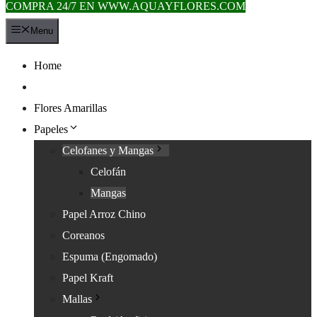
COMPRA 24/7 EN WWW.AQUAYFLORES.COM
Saltar
Menu
al
contenido
Home
Novedades
Flores Amarillas
Papeles
Celofanes y Mangas
Celofán
Mangas
Papel Arroz Chino
Coreanos
Espuma (Engomado)
Papel Kraft
Mallas