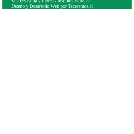
© 2026 Aqua y Flores - Insumos Florales
Diseño y Desarrollo Web por
Tecreamos.cl