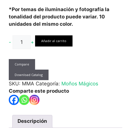
*Por temas de iluminación y fotografía la
tonalidad del producto puede variar.
10
unidades del mismo color.
Moño
Añadir al carrito
-
+
Mágico
Arcoiris
5X77
Compare
cms
10
Download Catalog
unid.
SKU:
MMA
Categoría:
Moños Mágicos
cantidad
Comparte este producto
Descripción