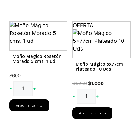
Lila
10
uds
OFERTA
cantidad
Moño Mágico Rosetón
Morado 5 cms. 1 ud
Moño Mágico 5x77cm
Plateado 10 Uds
$
600
El
El
$
1.250
$
1.000
Moño
-
+
precio
precio
Mágico
Moño
-
+
original
actual
Rosetón
Mágico
era:
es:
Añadir al carrito
Morado
5x77cm
$1.250.
$1.000.
Añadir al carrito
5
Plateado
cms.
10
1
Uds
ud
cantidad