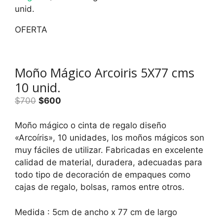
unid.
OFERTA
Moño Mágico Arcoiris 5X77 cms
10 unid.
El
El
$
700
$
600
precio
precio
original
actual
Moño mágico o cinta de regalo diseño
era:
es:
«Arcoíris», 10 unidades, los moños mágicos son
$700.
$600.
muy fáciles de utilizar. Fabricadas en excelente
calidad de material, duradera, adecuadas para
todo tipo de decoración de empaques como
cajas de regalo, bolsas, ramos entre otros.
Medida : 5cm de ancho x 77 cm de largo