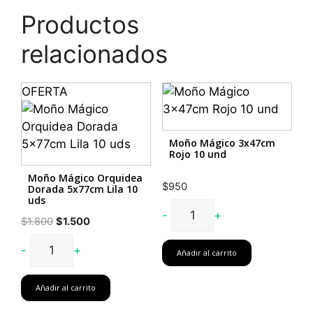
Productos
relacionados
OFERTA
Moño Mágico 3x47cm
Rojo 10 und
Moño Mágico Orquidea
$
950
Dorada 5x77cm Lila 10
uds
Moño
-
+
El
El
$
1.800
$
1.500
Mágico
precio
precio
Moño
3x47cm
-
+
original
actual
Añadir al carrito
Mágico
Rojo
era:
es:
Orquidea
10
$1.800.
$1.500.
Añadir al carrito
Dorada
und
5x77cm
cantidad