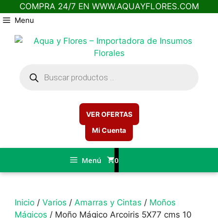
COMPRA 24/7 EN WWW.AQUAYFLORES.COM
Saltar
Menu
al
contenido
Búsqueda
de
productos
VER OFERTAS
Mi Cuenta
Menú
0
Inicio
/
Varios
/
Amarras y Cintas
/
Moños
Mágicos
/ Moño Mágico Arcoiris 5X77 cms 10