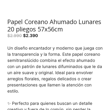
Papel Coreano Ahumado Lunares
20 pliegos 57x56cm
El
El
$
2.990
$
2.390
precio
precio
original
actual
Un diseño encantador y moderno que juega con
era:
es:
la transparencia y la forma. Este papel coreano
$2.990.
$2.390.
semitranslúcido combina el efecto ahumado
con un patrón de lunares difuminados que le da
un aire suave y original. Ideal para envolver
arreglos florales, regalos delicados o crear
presentaciones que llamen la atención con
estilo.
✨ Perfecto para quienes buscan un detalle
creativo y fuera de lo común, sin perder la