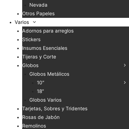
Nevada
Otros Papeles
Varios
Adornos para arreglos
Stickers
Insumos Esenciales
Tijeras y Corte
Globos
Globos Metálicos
10″
18″
Globos Varios
Tarjetas, Sobres y Tridentes
Rosas de Jabón
Remolinos