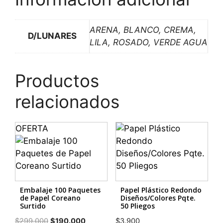
ARENA, BLANCO, CREMA,
D/LUNARES
LILA, ROSADO, VERDE AGUA
Productos
relacionados
OFERTA
Embalaje 100 Paquetes
Papel Plástico Redondo
de Papel Coreano
Diseños/Colores Pqte.
Surtido
50 Pliegos
El
El
$
299.000
$
190.000
$
3.900