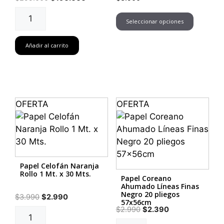
precio
precio
Embalaje
Este
original
actual
Seleccionar opciones
100
produc
era:
es:
Paquetes
tiene
$299.000.
$190.000.
Añadir al carrito
de
múltipl
Papel
variant
Coreano
Las
Surtido
opcion
cantidad
se
OFERTA
OFERTA
pueden
elegir
en
la
página
Papel Celofán Naranja
Rollo 1 Mt. x 30 Mts.
de
Papel Coreano
Ahumado Líneas Finas
produc
Negro 20 pliegos
El
El
$
3.990
$
2.990
57x56cm
precio
precio
El
El
$
2.990
$
2.390
Papel
original
actual
precio
precio
Celofán
Papel