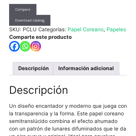
Lunares
Compare
20
pliegos
Download Catalog
57x56cm
SKU:
PCLU
Categorías:
Papel Coreano
,
Papeles
cantidad
Comparte este producto
Descripción
Información adicional
Descripción
Un diseño encantador y moderno que juega con
la transparencia y la forma. Este papel coreano
semitranslúcido combina el efecto ahumado
con un patrón de lunares difuminados que le da