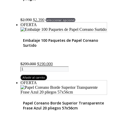
El
El
Este
$
2.990
$
2.390
Seleccionar opciones
precio
precio
producto
OFERTA
original
actual
tiene
era:
es:
múltiples
$2.990.
$2.390.
variantes.
Embalaje 100 Paquetes de Papel Coreano
Las
Surtido
opciones
se
pueden
elegir
El
El
$
299.000
$
190.000
en
Embalaje
precio
precio
la
100
original
actual
página
Paquetes
Añadir al carrito
era:
es:
de
de
$299.000.
$190.000.
OFERTA
producto
Papel
Coreano
Surtido
cantidad
Papel Coreano Borde Superior Transparente
Frase Azul 20 pliegos 57x56cm