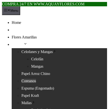
COMPRA 24/7 EN WWW.AQUAYFLORES.COM
Saltar
Menu
al
contenido
Home
Novedades
Flores Amarillas
Papeles
Celofanes y Mangas
Celofán
Mangas
Papel Arroz Chino
Coreanos
Espuma (Engomado)
Papel Kraft
Mallas