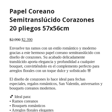
Papel Coreano
Semitranslúcido Corazones
20 pliegos 57x56cm
El
El
$
2.990
$
2.390
precio
precio
Envuelve tus ramos con un estilo romántico y moderno
original
actual
gracias a este hermoso papel coreano semitranslúcido con
era:
es:
diseño de corazones. Su acabado delicadamente
$2.990.
$2.390.
translúcido aporta elegancia y profundidad a cualquier
bouquet, convirtiéndolo en el complemento perfecto para
arreglos florales con un toque dulce y sofisticado 🌸
El diseño de corazones lo hace ideal para fechas
especiales, regalos románticos, San Valentín, aniversarios y
bouquets coreanos modernos.
💕 Ideal para:
• Ramos coreanos
• Bouquets románticos
• Arreglos florales elegantes