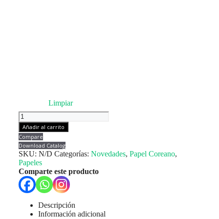
Limpiar
Papel
Coreano
Añadir al carrito
Semitranslúcido
Compare
Corazones
Download Catalog
20
SKU:
N/D
Categorías:
Novedades
,
Papel Coreano
,
pliegos
Papeles
57x56cm
Comparte este producto
cantidad
Descripción
Información adicional