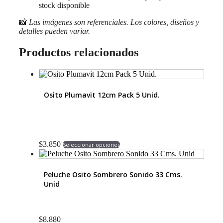
stock disponible
📸
Las imágenes son referenciales. Los colores, diseños y
detalles pueden variar.
Productos relacionados
Osito Plumavit 12cm Pack 5 Unid.
Este
$
3.850
Seleccionar opciones
producto
tiene
múltiples
Peluche Osito Sombrero Sonido 33 Cms.
variantes.
Unid
Las
opciones
se
pueden
$
8.880
elegir