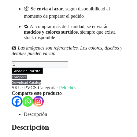
📦
Se envía al azar
, según disponibilidad al
momento de preparar el pedido
🔁 Al comprar más de 1 unidad, se enviarán
modelos y colores surtidos
, siempre que exista
stock disponible
📸
Las imágenes son referenciales. Los colores, diseños y
detalles pueden variar.
Peluche
Variado
Añadir al carrito
Corazón
Compare
Con
Download Catalog
Sonido
SKU:
PVCS
Categoría:
Peluches
20
Comparte este producto
Cms.
Unid.
cantidad
Descripción
Descripción