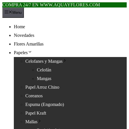
COMPRA 24/7 EN WWW.AQUAYFLORES.COM
Saltar
Menu
al
contenido
Home
Novedades
Flores Amarillas
Papeles
Celofanes y Mangas
Celofán
Mangas
Papel Arroz Chino
Coreanos
Espuma (Engomado)
Papel Kraft
Mallas