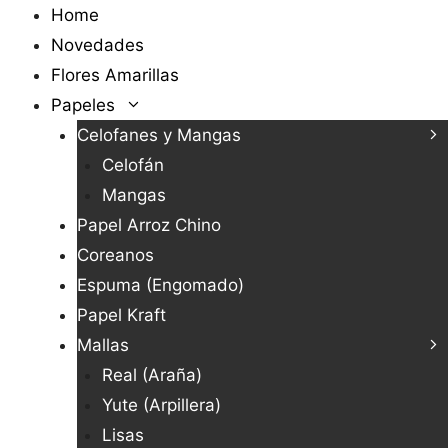
Saltar
Home
al
Novedades
contenido
Flores Amarillas
Papeles
Celofanes y Mangas
Celofán
Mangas
Papel Arroz Chino
Coreanos
Espuma (Engomado)
Papel Kraft
Mallas
Real (Araña)
Yute (Arpillera)
Lisas