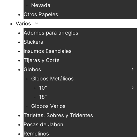
Nevada
Otros Papeles
Varios
Adornos para arreglos
Stickers
Insumos Esenciales
Tijeras y Corte
Globos
Globos Metálicos
10″
18″
Globos Varios
Tarjetas, Sobres y Tridentes
Rosas de Jabón
Remolinos