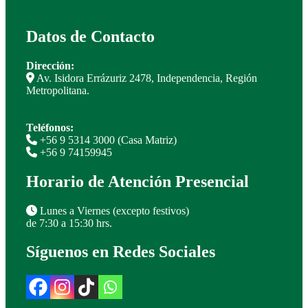
Con
Sonido
28
Datos de Contacto
Cms
unid.
Dirección:
cantidad
Av. Isidora Errázuriz 2478, Independencia, Región
Metropolitana.
Teléfonos:
+56 9 5314 3000 (Casa Matriz)
+56 9 74159945
Horario de Atención Presencial
Lunes a Viernes (excepto festivos)
de 7:30 a 15:30 hrs.
Síguenos en Redes Sociales