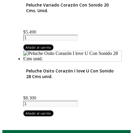
4
Peluche Variado Corazón Con Sonido 20
Colores
Cms. Unid.
Surtidos
cantidad
$
5.490
Peluche
Variado
Corazón
Añadir al carrito
Con
Sonido
20
Cms.
Peluche Osito Corazón I love U Con Sonido
Unid.
28 Cms unid.
cantidad
$
8.300
Peluche
Osito
Corazón
Añadir al carrito
I
love
U