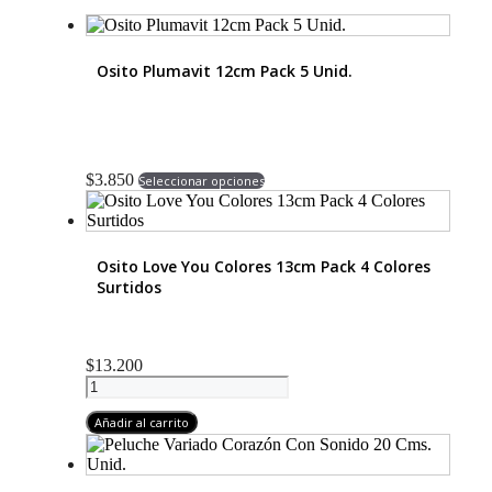
Osito Plumavit 12cm Pack 5 Unid.
Este
$
3.850
Seleccionar opciones
producto
tiene
múltiples
variantes.
Osito Love You Colores 13cm Pack 4 Colores
Las
Surtidos
opciones
se
pueden
elegir
$
13.200
en
Osito
la
Love
página
You
Añadir al carrito
de
Colores
producto
13cm
Pack