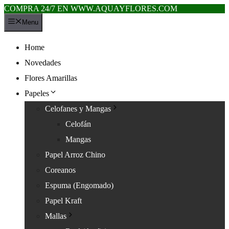
COMPRA 24/7 EN WWW.AQUAYFLORES.COM
Saltar
Menu
al
contenido
Home
Novedades
Flores Amarillas
Papeles
Celofanes y Mangas
Celofán
Mangas
Papel Arroz Chino
Coreanos
Espuma (Engomado)
Papel Kraft
Mallas