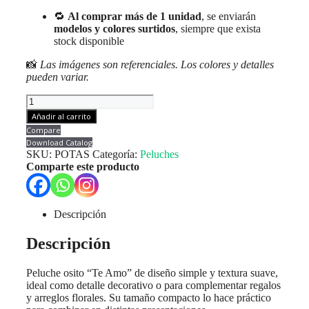
🔁
Al comprar más de 1 unidad
, se enviarán
modelos y colores surtidos
, siempre que exista
stock disponible
📸
Las imágenes son referenciales. Los colores y detalles
pueden variar.
Peluche
Osito
Añadir al carrito
"Te
Compare
Amo"
Download Catalog
Simple
SKU:
POTAS
Categoría:
Peluches
20
Comparte este producto
Cms.
Unid.
cantidad
Descripción
Descripción
Peluche osito “Te Amo” de diseño simple y textura suave,
ideal como detalle decorativo o para complementar regalos
y arreglos florales. Su tamaño compacto lo hace práctico